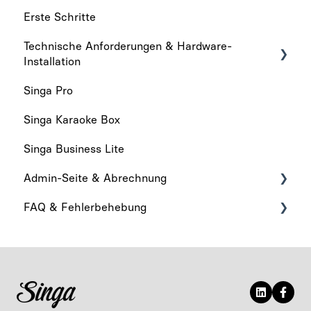
Erste Schritte
Technische Anforderungen & Hardware-
Installation
Singa Pro
Technische anforderungen
Singa Karaoke Box
Hardware-Installation
Singa Business Lite
Admin-Seite & Abrechnung
FAQ & Fehlerbehebung
Admin-Seite
Abrechnung
Was ist neu
App-Funktionalität
Audio & Wiedergabe