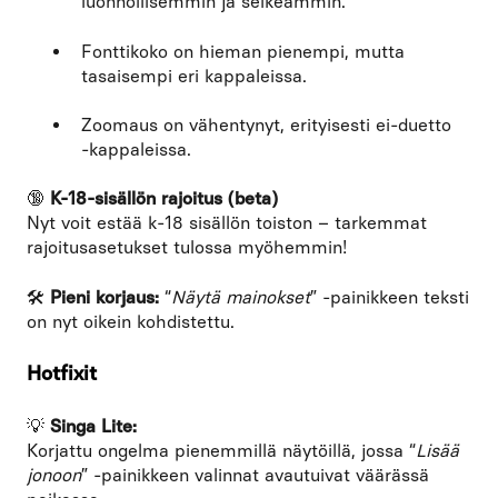
luonnollisemmin ja selkeämmin.
Fonttikoko on hieman pienempi, mutta
tasaisempi eri kappaleissa.
Zoomaus on vähentynyt, erityisesti ei-duetto
-kappaleissa.
🔞
K-18-sisällön rajoitus (beta)
Nyt voit estää k-18 sisällön toiston – tarkemmat
rajoitusasetukset tulossa myöhemmin!
🛠️
Pieni korjaus:
“
Näytä mainokset
” -painikkeen teksti
on nyt oikein kohdistettu.
Hotfixit
💡
Singa Lite:
Korjattu ongelma pienemmillä näytöillä, jossa “
Lisää
jonoon
” -painikkeen valinnat avautuivat väärässä