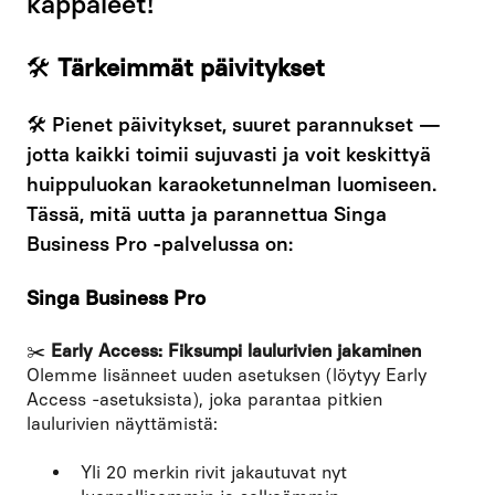
kappaleet!
🛠
Tärkeimmät päivitykset
🛠️ Pienet päivitykset, suuret parannukset —
jotta kaikki toimii sujuvasti ja voit keskittyä
huippuluokan karaoketunnelman luomiseen.
Tässä, mitä uutta ja parannettua Singa
Business Pro -palvelussa on:
Singa Business Pro
✂️
Early Access: Fiksumpi laulurivien jakaminen
Olemme lisänneet uuden asetuksen (löytyy Early
Access -asetuksista), joka parantaa pitkien
laulurivien näyttämistä:
Yli 20 merkin rivit jakautuvat nyt