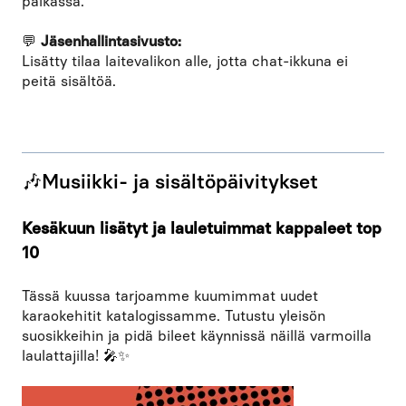
paikassa.
💬
Jäsenhallintasivusto:
Lisätty tilaa laitevalikon alle, jotta chat-ikkuna ei
peitä sisältöä.
🎶Musiikki- ja sisältöpäivitykset
Kesäkuun lisätyt ja lauletuimmat kappaleet top
10
Tässä kuussa tarjoamme kuumimmat uudet
karaokehitit katalogissamme. Tutustu yleisön
suosikkeihin ja pidä bileet käynnissä näillä varmoilla
laulattajilla! 🎤✨