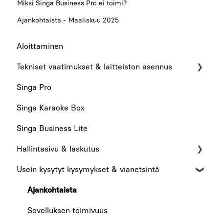
Miksi Singa Business Pro ei toimi?
Ajankohtaista - Maaliskuu 2025
Aloittaminen
Tekniset vaatimukset & laitteiston asennus
Singa Pro
Tekniset vaatimukset
Singa Karaoke Box
Laitteiston asennus
Singa Business Lite
Hallintasivu & laskutus
Usein kysytyt kysymykset & vianetsintä
Hallintasivu
Laskutus
Ajankohtaista
Sovelluksen toimivuus