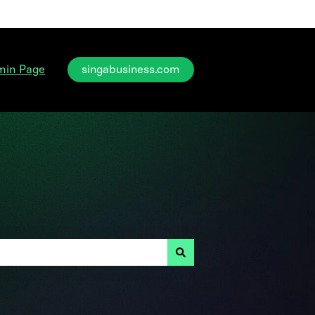
min Page
singabusiness.com