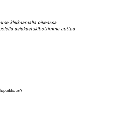
amme klikkaamalla oikeassa
uolella asiakastukibottimme auttaa
ulupaikkaan?