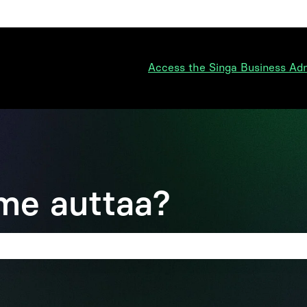
ko
Access the Singa Business Ad
me auttaa?
on tyhjä.