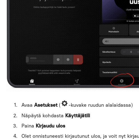
Avaa
Asetukset
(
-kuvake ruudun alalaidassa)
Näpäytä kohdasta
Käyttäjätili
Paina
Kirjaudu ulos
Olet onnistuneesti kirjautunut ulos, ja voit nyt kirja