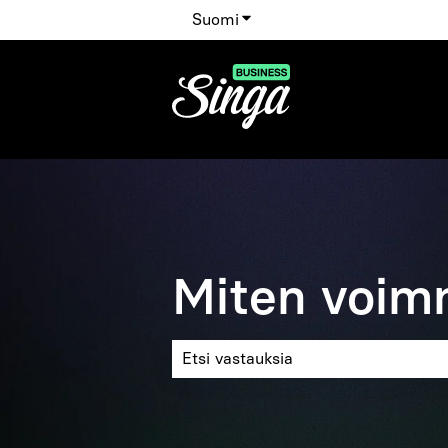
Suomi
Näytä käännöksien alavalik
Miten voim
Ehdotuksia ei ole, koska hakukenttä 