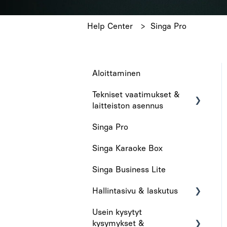
Help Center
Singa Pro
Aloittaminen
Tekniset vaatimukset &
laitteiston asennus
Singa Pro
Tekniset vaatimukset
Singa Karaoke Box
Laitteiston asennus
Singa Business Lite
Hallintasivu & laskutus
Usein kysytyt
Hallintasivu
kysymykset &