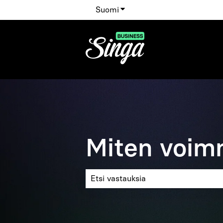
Suomi
Näytä käännöksien alavalik
Miten voim
Ehdotuksia ei ole, koska hakukenttä 