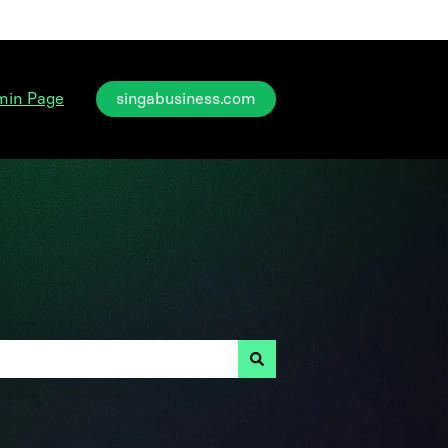
min Page
singabusiness.com