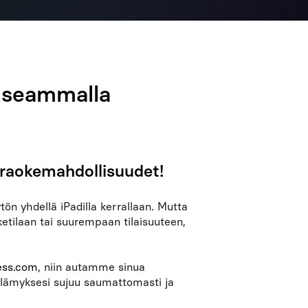
 useammalla
karaokemahdollisuudet!
ön yhdellä iPadilla kerrallaan. Mutta
ketilaan tai suurempaan tilaisuuteen,
ess.com
, niin autamme sinua
elämyksesi sujuu saumattomasti ja