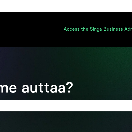
ko
Access the Singa Business Ad
me auttaa?
on tyhjä.