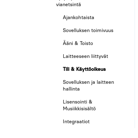
Laskutus
vianetsintä
Ajankohtaista
Sovelluksen toimivuus
Ääni & Toisto
Laitteeseen liittyvät
Tili & Käyttöoikeus
Sovelluksen ja laitteen
hallinta
Lisensointi &
Musiikkisisältö
Integraatiot