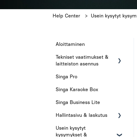
Help Center
Usein kysytyt kysym
Aloittaminen
Tekniset vaatimukset &
laitteiston asennus
Singa Pro
Tekniset vaatimukset
Singa Karaoke Box
Laitteiston asennus
Singa Business Lite
Hallintasivu & laskutus
Usein kysytyt
Hallintasivu
kysymykset &