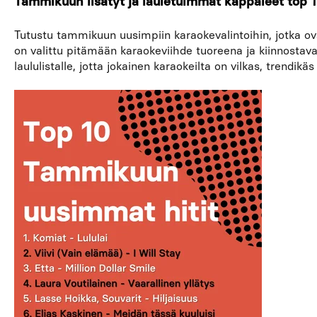
Tammikuun lisätyt ja lauletuimmat kappaleet top 
Tutustu tammikuun uusimpiin karaokevalintoihin, jotka ova
on valittu pitämään karaokeviihde tuoreena ja kiinnostav
laululistalle, jotta jokainen karaokeilta on vilkas, trendikäs