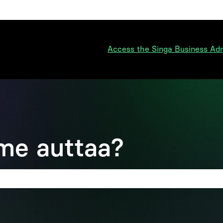
ko
Access the Singa Business Ad
me auttaa?
on tyhjä.