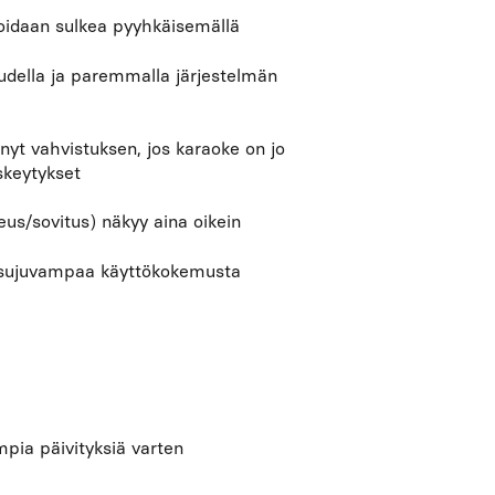
voidaan sulkea pyyhkäisemällä
udella ja paremmalla järjestelmän
nyt vahvistuksen, jos karaoke on jo
skeytykset
us/sovitus) näkyy aina oikein
ä sujuvampaa käyttökokemusta
pia päivityksiä varten