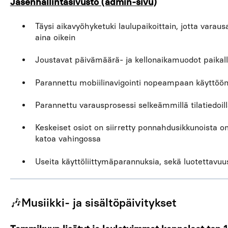
Jäsenhallintasivusto (admin-sivu)
Täysi aikavyöhyketuki laulupaikoittain, jotta varausa
aina oikein
Joustavat päivämäärä- ja kellonaikamuodot paikall
Parannettu mobiilinavigointi nopeampaan käyttöön 
Parannettu varausprosessi selkeämmillä tilatiedoil
Keskeiset osiot on siirretty ponnahdusikkunoista omil
katoa vahingossa
Useita käyttöliittymäparannuksia, sekä luotettavuu
🎶Musiikki- ja sisältöpäivitykset