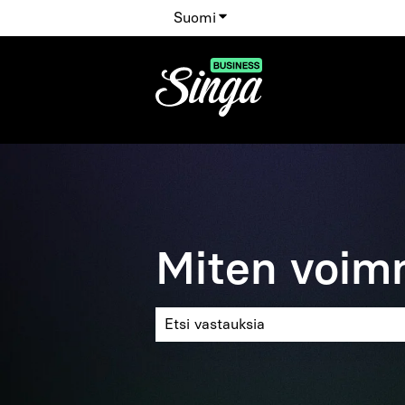
Suomi
Näytä käännöksien alavalik
Miten voim
Ehdotuksia ei ole, koska hakukenttä 