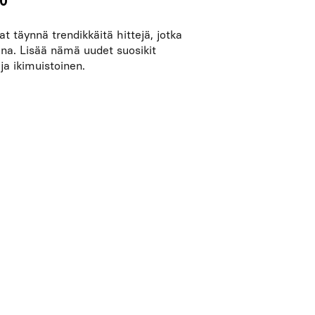
10
t täynnä trendikkäitä hittejä, jotka
ana. Lisää nämä uudet suosikit
 ja ikimuistoinen.