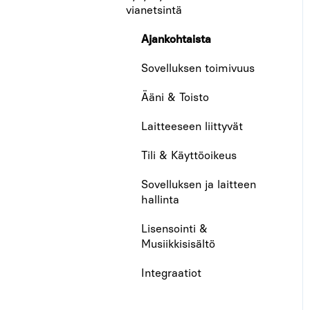
Laskutus
vianetsintä
Ajankohtaista
Sovelluksen toimivuus
Ääni & Toisto
Laitteeseen liittyvät
Tili & Käyttöoikeus
Sovelluksen ja laitteen
hallinta
Lisensointi &
Musiikkisisältö
Integraatiot