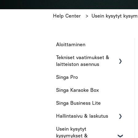
Help Center
Usein kysytyt kysym
Aloittaminen
Tekniset vaatimukset &
laitteiston asennus
Singa Pro
Tekniset vaatimukset
Singa Karaoke Box
Laitteiston asennus
Singa Business Lite
Hallintasivu & laskutus
Usein kysytyt
Hallintasivu
kysymykset &