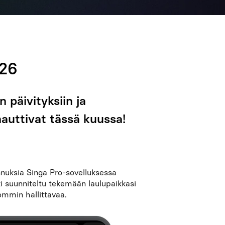
026
 päivityksiin ja
nauttivat tässä kuussa!
nuksia Singa Pro-sovelluksessa
ki suunniteltu tekemään laulupaikkasi
ommin hallittavaa.