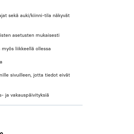
jat sekä auki/kiinni-tila näkyvät
isten asetusten mukaisesti
myös liikkeellä ollessa
la
le sivuilleen, jotta tiedot eivät
s- ja vakauspäivityksiä