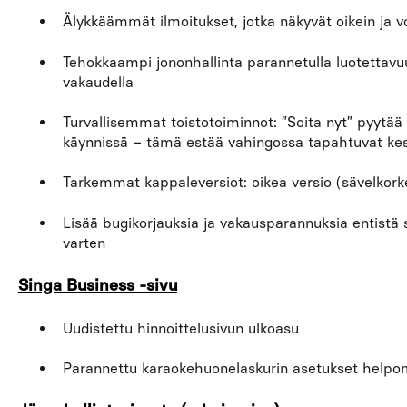
Älykkäämmät ilmoitukset, jotka näkyvät oikein ja 
Tehokkaampi jononhallinta parannetulla luotettavu
vakaudella
Turvallisemmat toistotoiminnot: ”Soita nyt” pyytää 
käynnissä – tämä estää vahingossa tapahtuvat ke
Tarkemmat kappaleversiot: oikea versio (sävelkorke
Lisää bugikorjauksia ja vakausparannuksia entist
varten
Singa Business -sivu
Uudistettu hinnoittelusivun ulkoasu
Parannettu karaokehuonelaskurin asetukset helpom