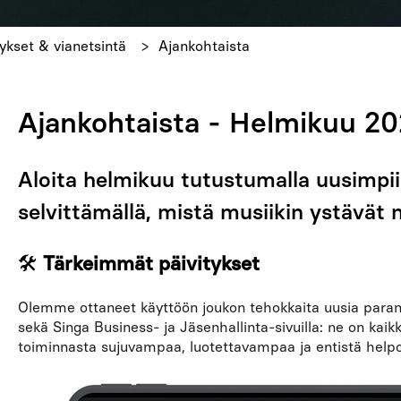
ykset & vianetsintä
Ajankohtaista
Ajankohtaista - Helmikuu 2
Aloita helmikuu tutustumalla uusimpiin
selvittämällä, mistä musiikin ystävät 
🛠
Tärkeimmät päivitykset
Olemme ottaneet käyttöön joukon tehokkaita uusia paran
sekä Singa Business- ja Jäsenhallinta-sivuilla: ne on kaik
toiminnasta sujuvampaa, luotettavampaa ja entistä help