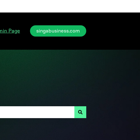
min Page
singabusiness.com