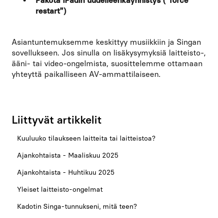
Pakota iPadin uudelleenkäynnistys ("force
restart")
Asiantuntemuksemme keskittyy musiikkiin ja Singan
sovellukseen. Jos sinulla on lisäkysymyksiä laitteisto-,
ääni- tai video-ongelmista, suosittelemme ottamaan
yhteyttä paikalliseen AV-ammattilaiseen.
Liittyvät artikkelit
Kuuluuko tilaukseen laitteita tai laitteistoa?
Ajankohtaista - Maaliskuu 2025
Ajankohtaista - Huhtikuu 2025
Yleiset laitteisto-ongelmat
Kadotin Singa-tunnukseni, mitä teen?