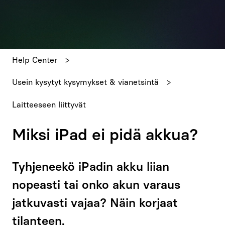
Ehdotuksia ei ole, koska hakukenttä on tyhjä.
Help Center
Usein kysytyt kysymykset & vianetsintä
Laitteeseen liittyvät
Miksi iPad ei pidä akkua?
Tyhjeneekö iPadin akku liian
nopeasti tai onko akun varaus
jatkuvasti vajaa? Näin korjaat
tilanteen.