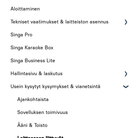
Aloittaminen
Tekniset vaatimukset & laitteiston asennus
Singa Pro
Tekniset vaatimukset
Singa Karaoke Box
Laitteiston asennus
Singa Business Lite
Hallintasivu & laskutus
Usein kysytyt kysymykset & vianetsintä
Hallintasivu
Laskutus
Ajankohtaista
Sovelluksen toimivuus
Ääni & Toisto