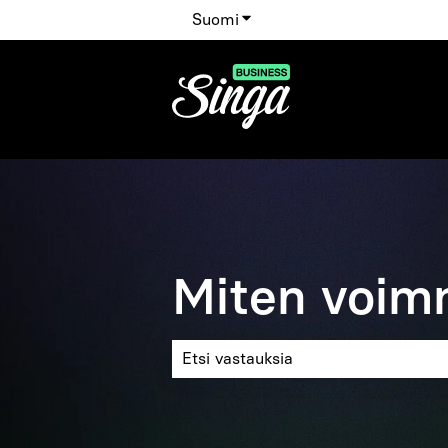
Suomi
Näytä käännöksien alavalik
Miten voim
Ehdotuksia ei ole, koska hakukenttä 