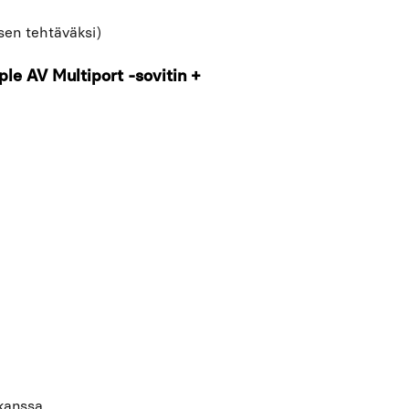
en tehtäväksi)
ple AV Multiport -sovitin +
kanssa