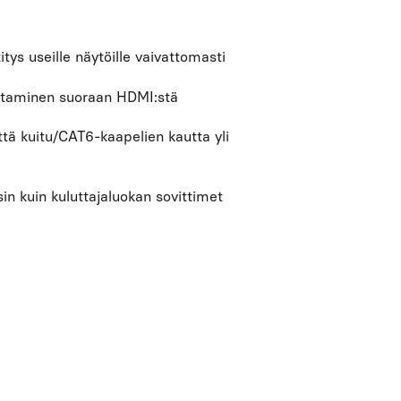
itys useille näytöille vaivattomasti
ottaminen suoraan HDMI:stä
ä kuitu/CAT6-kaapelien kautta yli
in kuin kuluttajaluokan sovittimet