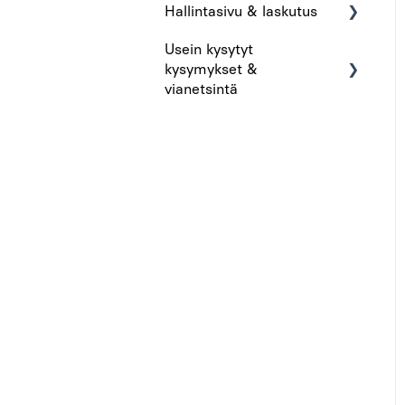
Hallintasivu & laskutus
Usein kysytyt
Hallintasivu
kysymykset &
Laskutus
vianetsintä
Ajankohtaista
Sovelluksen toimivuus
Ääni & Toisto
Laitteeseen liittyvät
Tili & Käyttöoikeus
Sovelluksen ja laitteen
hallinta
Lisensointi &
Musiikkisisältö