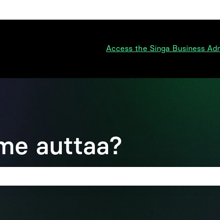
ko
Access the Singa Business Ad
me auttaa?
on tyhjä.