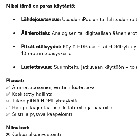
Miksi tämä on paras käytäntö:
Lähdejoustavuus:
Useiden iPadien tai lähteiden reit
Äänierottelu:
Analogisen tai digitaalisen äänen er
Pitkät etäisyydet:
Käytä HDBaseT- tai HDMI-yhteytt
10 metrin etäisyyksille
Luotettavuus:
Suunniteltu jatkuvaan käyttöön – tois
Plussat:
✅ Ammattitasoinen, erittäin luotettava
✅ Keskitetty hallinta
✅ Tukee pitkiä HDMI-yhteyksiä
✅ Helppo laajentaa useille lähteille ja näytöille
✅ Siisti ja pysyvä kaapelointi
Miinukset:
❌ Korkea alkuinvestointi