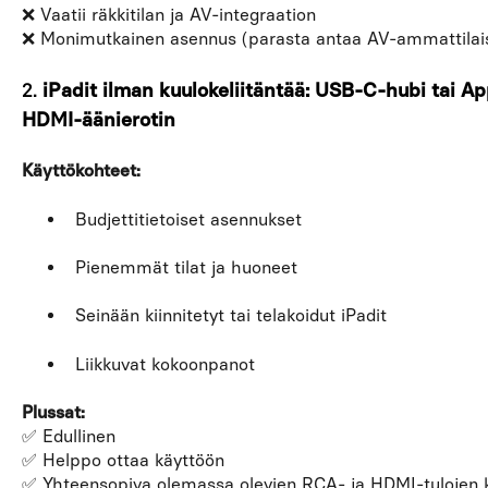
❌ Vaatii räkkitilan ja AV-integraation
❌ Monimutkainen asennus (parasta antaa AV-ammattilais
2.
iPadit ilman kuulokeliitäntää: USB-C-hubi tai Ap
HDMI-äänierotin
Käyttökohteet:
Budjettitietoiset asennukset
Pienemmät tilat ja huoneet
Seinään kiinnitetyt tai telakoidut iPadit
Liikkuvat kokoonpanot
Plussat:
✅ Edullinen
✅ Helppo ottaa käyttöön
✅ Yhteensopiva olemassa olevien RCA- ja HDMI-tulojen 