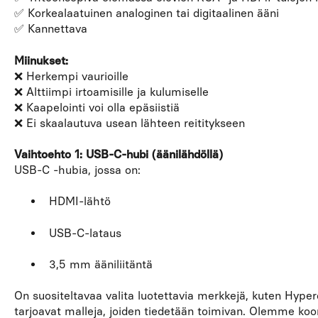
✅ Korkealaatuinen analoginen tai digitaalinen ääni
✅ Kannettava
Miinukset:
❌ Herkempi vaurioille
❌ Alttiimpi irtoamisille ja kulumiselle
❌ Kaapelointi voi olla epäsiistiä
❌ Ei skaalautuva usean lähteen reititykseen
Vaihtoehto 1:
USB-C-hubi (äänilähdöllä)
USB-C -hubia, jossa on:
HDMI-lähtö
USB-C-lataus
3,5 mm ääniliitäntä
On suositeltavaa valita luotettavia merkkejä, kuten Hyperdr
tarjoavat malleja, joiden tiedetään toimivan. Olemme koo