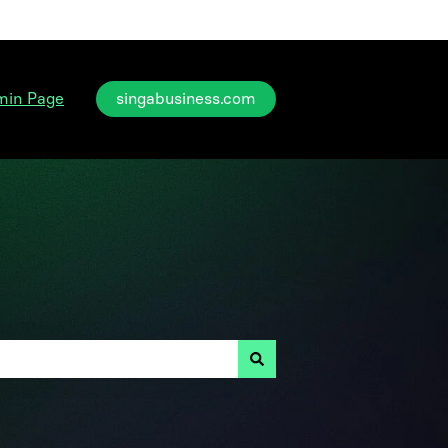
min Page
singabusiness.com