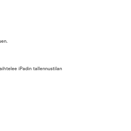
uen.
ihtelee iPadin tallennustilan