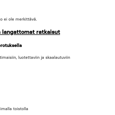
o ei ole merkittävä.
a langattomat ratkaisut
rotuksella
aisiin, luotettaviin ja skaalautuviin
imalla toistolla