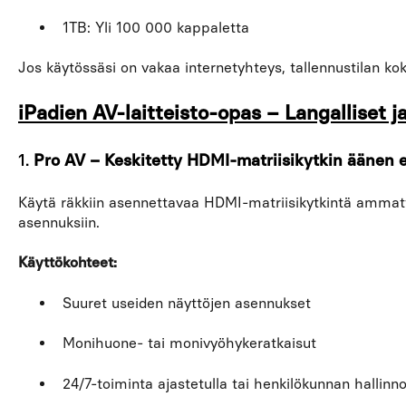
1TB: Yli 100 000 kappaletta
Jos käytössäsi on vakaa internetyhteys, tallennustilan kok
iPadien AV-laitteisto-opas – Langalliset j
1.
Pro AV – Keskitetty HDMI-matriisikytkin äänen e
Käytä räkkiin asennettavaa HDMI-matriisikytkintä ammattim
asennuksiin.
Käyttökohteet:
Suuret useiden näyttöjen asennukset
Monihuone- tai monivyöhykeratkaisut
24/7-toiminta ajastetulla tai henkilökunnan hallinno