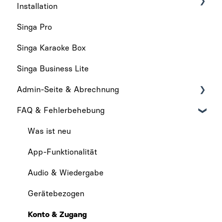
Installation
Singa Pro
Technische anforderungen
Singa Karaoke Box
Hardware-Installation
Singa Business Lite
Admin-Seite & Abrechnung
FAQ & Fehlerbehebung
Admin-Seite
Abrechnung
Was ist neu
App-Funktionalität
Audio & Wiedergabe
Gerätebezogen
Konto & Zugang